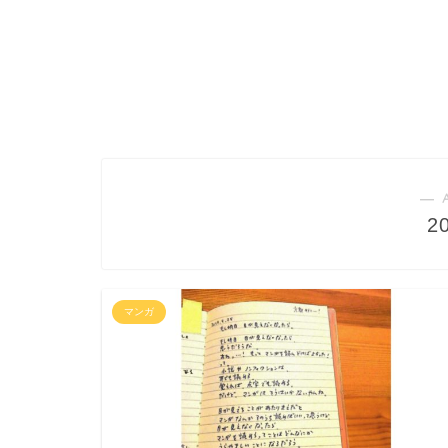
― 
2
マンガ